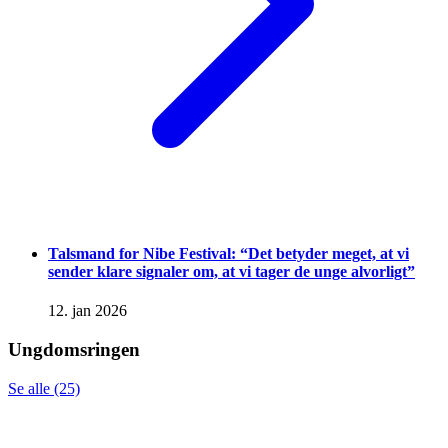
Talsmand for Nibe Festival: “Det betyder meget, at vi
sender klare signaler om, at vi tager de unge alvorligt”
12. jan 2026
Ungdomsringen
Se alle (25)