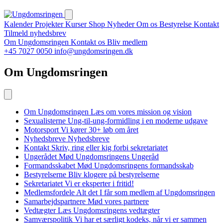
Kalender
Projekter
Kurser
Shop
Nyheder
Om os
Bestyrelse
Kontakt
Tilmeld nyhedsbrev
Om Ungdomsringen
Kontakt os
Bliv medlem
+45 7027 0050
info@ungdomsringen.dk
Om Ungdomsringen
Om Ungdomsringen
Læs om vores mission og vision
Sexualisterne
Ung-til-ung-formidling i en moderne udgave
Motorsport
Vi kører 30+ løb om året
Nyhedsbreve
Nyhedsbreve
Kontakt
Skriv, ring eller kig forbi sekretariatet
Ungerådet
Mød Ungdomsringens Ungeråd
Formandsskabet
Mød Ungdomsringens formandsskab
Bestyrelserne
Bliv klogere på bestyrelserne
Sekretariatet
Vi er eksperter i fritid!
Medlemsfordele
Alt det I får som medlem af Ungdomsringen
Samarbejdspartnere
Mød vores partnere
Vedtægter
Læs Ungdomsringens vedtægter
Samværspolitik
Vi har et særligt kodeks, når vi er sammen