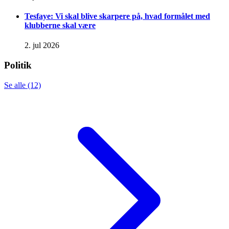
Tesfaye: Vi skal blive skarpere på, hvad formålet med
klubberne skal være
2. jul 2026
Politik
Se alle (12)