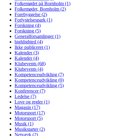
Folkemødet på Bornholm
(1)
Folkemødet, Bornholm
(2)
Forebyggelse
(2)
Forlystelsespark
(1)
Forskning
(4)
Forskning
(5)
Generalforsamlinger
(1)
highlighted
(4)
Ikke publiceret
(1)
Kalender
(3)
Kalender
(4)
Klubevents
(68)
Klubevents
(4)
Kompetenceudvikling
(7)
Kompetenceudvikling
(0)
Kompetenceudvikling
(5)
Konferencer
(7)
Ledelse
(7)
Love og regler
(1)
Magasin
(17)
Motorsport
(17)
Motorsport
(5)
Musik
(1)
Musikstarter
(2)
Netværk
(2)