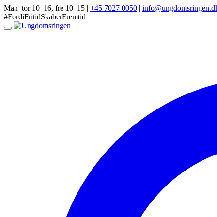
Man–tor 10–16, fre 10–15
|
+45 7027 0050
|
info@ungdomsringen.d
#FordiFritidSkaberFremtid