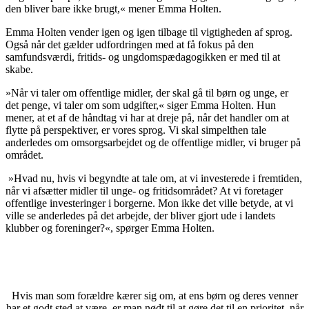
den bliver bare ikke brugt,« mener Emma Holten.
Emma Holten vender igen og igen tilbage til vigtigheden af sprog.
Også når det gælder udfordringen med at få fokus på den
samfundsværdi, fritids- og ungdomspædagogikken er med til at
skabe.
»Når vi taler om offentlige midler, der skal gå til børn og unge, er
det penge, vi taler om som udgifter,« siger Emma Holten. Hun
mener, at et af de håndtag vi har at dreje på, når det handler om at
flytte på perspektiver, er vores sprog. Vi skal simpelthen tale
anderledes om omsorgsarbejdet og de offentlige midler, vi bruger på
området.
»Hvad nu, hvis vi begyndte at tale om, at vi investerede i fremtiden,
når vi afsætter midler til unge- og fritidsområdet? At vi foretager
offentlige investeringer i borgerne. Mon ikke det ville betyde, at vi
ville se anderledes på det arbejde, der bliver gjort ude i landets
klubber og foreninger?«, spørger Emma Holten.
Hvis man som forældre kærer sig om, at ens børn og deres venner
har et godt sted at være, er man nødt til at gøre det til en prioritet, når