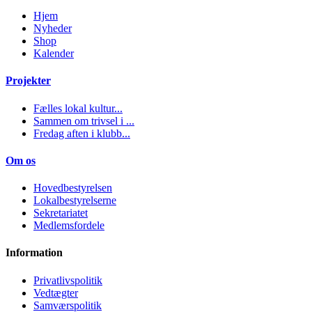
Hjem
Nyheder
Shop
Kalender
Projekter
Fælles lokal kultur...
Sammen om trivsel i ...
Fredag aften i klubb...
Om os
Hovedbestyrelsen
Lokalbestyrelserne
Sekretariatet
Medlemsfordele
Information
Privatlivspolitik
Vedtægter
Samværspolitik