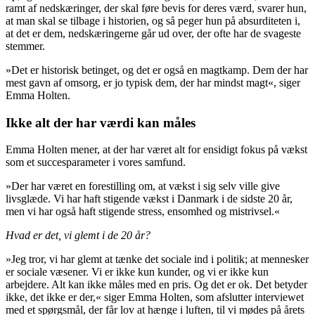
ramt af nedskæringer, der skal føre bevis for deres værd, svarer hun,
at man skal se tilbage i historien, og så peger hun på absurditeten i,
at det er dem, nedskæringerne går ud over, der ofte har de svageste
stemmer.
»Det er historisk betinget, og det er også en magtkamp. Dem der har
mest gavn af omsorg, er jo typisk dem, der har mindst magt«, siger
Emma Holten.
Ikke alt der har værdi kan måles
Emma Holten mener, at der har været alt for ensidigt fokus på vækst
som et succesparameter i vores samfund.
»Der har været en forestilling om, at vækst i sig selv ville give
livsglæde. Vi har haft stigende vækst i Danmark i de sidste 20 år,
men vi har også haft stigende stress, ensomhed og mistrivsel.«
Hvad er det, vi glemt i de 20 år?
»Jeg tror, vi har glemt at tænke det sociale ind i politik; at mennesker
er sociale væsener. Vi er ikke kun kunder, og vi er ikke kun
arbejdere. Alt kan ikke måles med en pris. Og det er ok. Det betyder
ikke, det ikke er der,« siger Emma Holten, som afslutter interviewet
med et spørgsmål, der får lov at hænge i luften, til vi mødes på årets