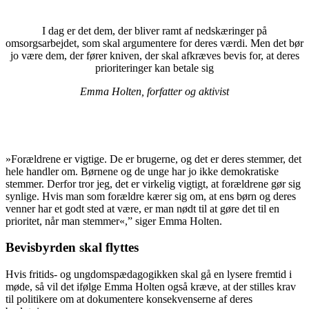
I dag er det dem, der bliver ramt af nedskæringer på
omsorgsarbejdet, som skal argumentere for deres værdi. Men det bør
jo være dem, der fører kniven, der skal afkræves bevis for, at deres
prioriteringer kan betale sig
Emma Holten, forfatter og aktivist
»Forældrene er vigtige. De er brugerne, og det er deres stemmer, det
hele handler om. Børnene og de unge har jo ikke demokratiske
stemmer. Derfor tror jeg, det er virkelig vigtigt, at forældrene gør sig
synlige. Hvis man som forældre kærer sig om, at ens børn og deres
venner har et godt sted at være, er man nødt til at gøre det til en
prioritet, når man stemmer«,” siger Emma Holten.
Bevisbyrden skal flyttes
Hvis fritids- og ungdomspædagogikken skal gå en lysere fremtid i
møde, så vil det ifølge Emma Holten også kræve, at der stilles krav
til politikere om at dokumentere konsekvenserne af deres