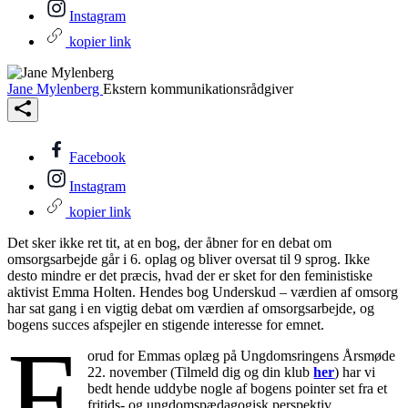
Instagram
kopier link
Jane Mylenberg
Ekstern kommunikationsrådgiver
Facebook
Instagram
kopier link
Det sker ikke ret tit, at en bog, der åbner for en debat om
omsorgsarbejde går i 6. oplag og bliver oversat til 9 sprog. Ikke
desto mindre er det præcis, hvad der er sket for den feministiske
aktivist Emma Holten. Hendes bog Underskud – værdien af omsorg
har sat gang i en vigtig debat om værdien af omsorgsarbejde, og
bogens succes afspejler en stigende interesse for emnet.
F
orud for Emmas oplæg på Ungdomsringens Årsmøde
22. november (Tilmeld dig og din klub
her
) har vi
bedt hende uddybe nogle af bogens pointer set fra et
fritids- og ungdomspædagogisk perspektiv.