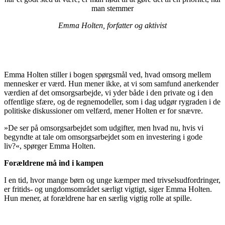
man stemmer
Emma Holten, forfatter og aktivist
Emma Holten stiller i bogen spørgsmål ved, hvad omsorg mellem
mennesker er værd. Hun mener ikke, at vi som samfund anerkender
værdien af det omsorgsarbejde, vi yder både i den private og i den
offentlige sfære, og de regnemodeller, som i dag udgør rygraden i de
politiske diskussioner om velfærd, mener Holten er for snævre.
»De ser på omsorgsarbejdet som udgifter, men hvad nu, hvis vi
begyndte at tale om omsorgsarbejdet som en investering i gode
liv?«, spørger Emma Holten.
Forældrene må ind i kampen
I en tid, hvor mange børn og unge kæmper med trivselsudfordringer,
er fritids- og ungdomsområdet særligt vigtigt, siger Emma Holten.
Hun mener, at forældrene har en særlig vigtig rolle at spille.