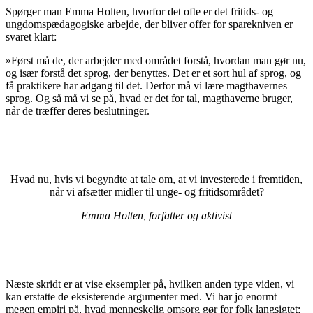
Spørger man Emma Holten, hvorfor det ofte er det fritids- og
ungdomspædagogiske arbejde, der bliver offer for sparekniven er
svaret klart:
»Først må de, der arbejder med området forstå, hvordan man gør nu,
og især forstå det sprog, der benyttes. Det er et sort hul af sprog, og
få praktikere har adgang til det. Derfor må vi lære magthavernes
sprog. Og så må vi se på, hvad er det for tal, magthaverne bruger,
når de træffer deres beslutninger.
Hvad nu, hvis vi begyndte at tale om, at vi investerede i fremtiden,
når vi afsætter midler til unge- og fritidsområdet?
Emma Holten, forfatter og aktivist
Næste skridt er at vise eksempler på, hvilken anden type viden, vi
kan erstatte de eksisterende argumenter med. Vi har jo enormt
megen empiri på, hvad menneskelig omsorg gør for folk langsigtet;