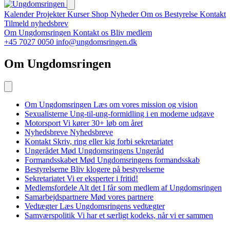
Kalender
Projekter
Kurser
Shop
Nyheder
Om os
Bestyrelse
Kontakt
Tilmeld nyhedsbrev
Om Ungdomsringen
Kontakt os
Bliv medlem
+45 7027 0050
info@ungdomsringen.dk
Om Ungdomsringen
Om Ungdomsringen
Læs om vores mission og vision
Sexualisterne
Ung-til-ung-formidling i en moderne udgave
Motorsport
Vi kører 30+ løb om året
Nyhedsbreve
Nyhedsbreve
Kontakt
Skriv, ring eller kig forbi sekretariatet
Ungerådet
Mød Ungdomsringens Ungeråd
Formandsskabet
Mød Ungdomsringens formandsskab
Bestyrelserne
Bliv klogere på bestyrelserne
Sekretariatet
Vi er eksperter i fritid!
Medlemsfordele
Alt det I får som medlem af Ungdomsringen
Samarbejdspartnere
Mød vores partnere
Vedtægter
Læs Ungdomsringens vedtægter
Samværspolitik
Vi har et særligt kodeks, når vi er sammen