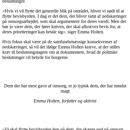
beslutninger.
»Hvis vi vil flytte det generelle blik på området, bliver vi nødt til at
flytte bevisbyrden. I dag er det dem, der bliver ramt af nedskæringer
på omsorgsarbejdet, som skal argumentere for deres værdi. Men det
bør jo være dem, der fører kniven, der skal afkræves bevis for, at
deres prioriteringer kan betale sig«, siger Emma Holten.
Hvis fokus skal være på de samfundsmæssige konsekvenser af
nedskæringer, så vil det ifølge Emma Holten kræve, at der stilles
krav til beslutningstagere om at dokumentere, hvad de politiske
beslutninger vil betyde for borgerne.
Dem der har mest gavn af omsorg, er jo typisk dem, der har mindst
magt
Emma Holten, forfatter og aktivist
»Vi skal flytte bevisbyrden hen på dem, der skærer ned på omsorg.