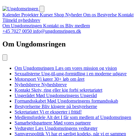
Kalender
Projekter
Kurser
Shop
Nyheder
Om os
Bestyrelse
Kontakt
Tilmeld nyhedsbrev
Om Ungdomsringen
Kontakt os
Bliv medlem
+45 7027 0050
info@ungdomsringen.dk
Om Ungdomsringen
Om Ungdomsringen
Læs om vores mission og vision
Sexualisterne
Ung-til-ung-formidling i en moderne udgave
Motorsport
Vi kører 30+ løb om året
Nyhedsbreve
Nyhedsbreve
Kontakt
Skriv, ring eller kig forbi sekretariatet
Ungerådet
Mød Ungdomsringens Ungeråd
Formandsskabet
Mød Ungdomsringens formandsskab
Bestyrelserne
Bliv klogere på bestyrelserne
Sekretariatet
Vi er eksperter i fritid!
Medlemsfordele
Alt det I får som medlem af Ungdomsringen
Samarbejdspartnere
Mød vores partnere
Vedtægter
Læs Ungdomsringens vedtægter
Samværspolitik
Vi har et særligt kodeks, når vi er sammen