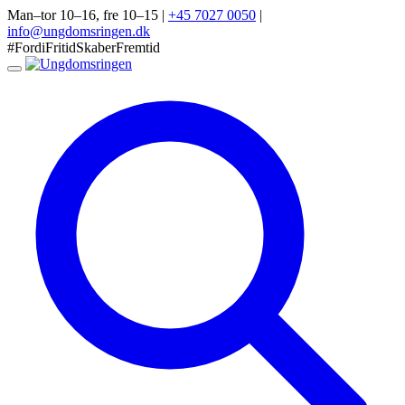
Man–tor 10–16, fre 10–15
|
+45 7027 0050
|
info@ungdomsringen.dk
#FordiFritidSkaberFremtid