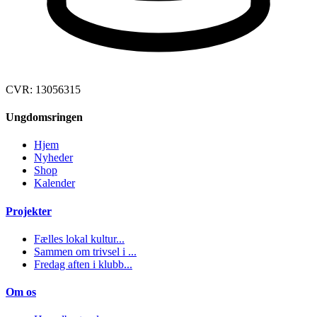
CVR: 13056315
Ungdomsringen
Hjem
Nyheder
Shop
Kalender
Projekter
Fælles lokal kultur...
Sammen om trivsel i ...
Fredag aften i klubb...
Om os