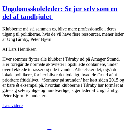
Ungdomsskoleleder: Se jer selv som en
del af tandhjulet
Klubberne må stå sammen og blive mere professionelle i deres
tilgang til politikerne, hvis de vil have flere ressourcer, mener leder
af UngTårnby, Peter Bjørn.
Af
Lars Henriksen
Hver sommer flytter alle klubber i Tårnby ud på Amager Strand.
Her foregår de normale aktiviteter i opstillede containere, under
overdækkede terrasser og ude i vandet. Alle elsker det, også de
lokale politikere, for her bliver det tydeligt, hvad de får ud af at
prioritere fritidslivet. ‘Sommer på stranden’ har kørt siden 2015 og
er bare ét eksempel på, hvordan klubberne i Tårnby har formået at
gøre sig selv synlige og uundværlige, siger leder af UngTårnby,
Peter Bjørn. Et andet er...
Læs videre