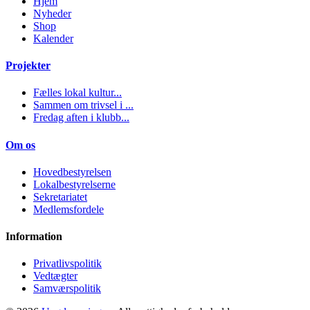
Hjem
Nyheder
Shop
Kalender
Projekter
Fælles lokal kultur...
Sammen om trivsel i ...
Fredag aften i klubb...
Om os
Hovedbestyrelsen
Lokalbestyrelserne
Sekretariatet
Medlemsfordele
Information
Privatlivspolitik
Vedtægter
Samværspolitik