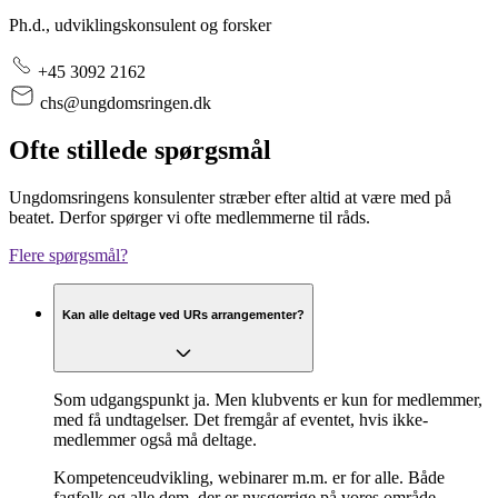
Ph.d., udviklingskonsulent og forsker
+45 3092 2162
chs@ungdomsringen.dk
Ofte stillede spørgsmål
Ungdomsringens konsulenter stræber efter altid at være med på
beatet. Derfor spørger vi ofte medlemmerne til råds.
Flere spørgsmål?
Kan alle deltage ved URs arrangementer?
Som udgangspunkt ja. Men klubvents er kun for medlemmer,
med få undtagelser. Det fremgår af eventet, hvis ikke-
medlemmer også må deltage.
Kompetenceudvikling, webinarer m.m. er for alle. Både
fagfolk og alle dem, der er nysgerrige på vores område