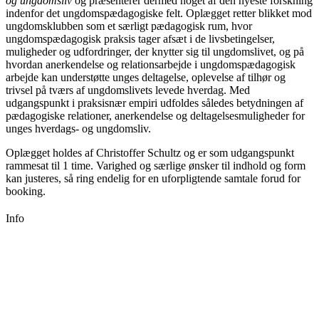
og ungdomsliv
og præsenterer dermed noget af den nyeste forskning
indenfor det ungdomspædagogiske felt. Oplægget retter blikket mod
ungdomsklubben som et særligt pædagogisk rum, hvor
ungdomspædagogisk praksis tager afsæt i de livsbetingelser,
muligheder og udfordringer, der knytter sig til ungdomslivet, og på
hvordan anerkendelse og relationsarbejde i ungdomspædagogisk
arbejde kan understøtte unges deltagelse, oplevelse af tilhør og
trivsel på tværs af ungdomslivets levede hverdag. Med
udgangspunkt i praksisnær empiri udfoldes således betydningen af
pædagogiske relationer, anerkendelse og deltagelsesmuligheder for
unges hverdags- og ungdomsliv.
Oplægget holdes af Christoffer Schultz og er som udgangspunkt
rammesat til 1 time. Varighed og særlige ønsker til indhold og form
kan justeres, så ring endelig for en uforpligtende samtale forud for
booking.
Info