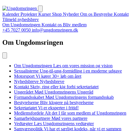
Kalender
Projekter
Kurser
Shop
Nyheder
Om os
Bestyrelse
Kontakt
Tilmeld nyhedsbrev
Om Ungdomsringen
Kontakt os
Bliv medlem
+45 7027 0050
info@ungdomsringen.dk
Om Ungdomsringen
Om Ungdomsringen
Læs om vores mission og vision
Sexualisterne
Ung-til-ung-formidling i en moderne udgave
Motorsport
Vi kører 30+ løb om året
Nyhedsbreve
Nyhedsbreve
Kontakt
Skriv, ring eller kig forbi sekretariatet
Ungerådet
Mød Ungdomsringens Ungeråd
Formandsskabet
Mød Ungdomsringens formandsskab
Bestyrelserne
Bliv klogere på bestyrelserne
Sekretariatet
Vi er eksperter i fritid!
Medlemsfordele
Alt det I får som medlem af Ungdomsringen
Samarbejdspartnere
Mød vores partnere
Vedtægter
Læs Ungdomsringens vedtægter
Samværspolitik
Vi har et særligt kodeks, når vi er sammen