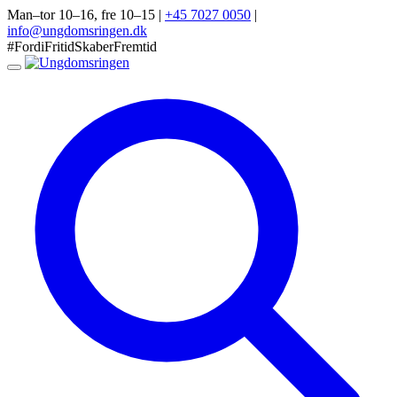
Man–tor 10–16, fre 10–15
|
+45 7027 0050
|
info@ungdomsringen.dk
#FordiFritidSkaberFremtid