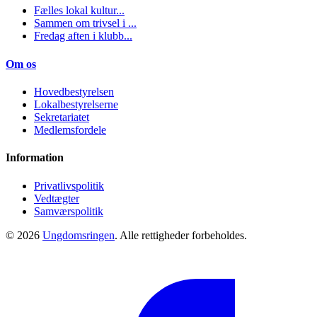
Fælles lokal kultur...
Sammen om trivsel i ...
Fredag aften i klubb...
Om os
Hovedbestyrelsen
Lokalbestyrelserne
Sekretariatet
Medlemsfordele
Information
Privatlivspolitik
Vedtægter
Samværspolitik
© 2026
Ungdomsringen
. Alle rettigheder forbeholdes.