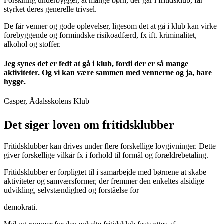
Forskning underbygger, at mange børn, der går i fritidsklub, får
styrket deres generelle trivsel
.
De får
venner og gode oplevelser
, ligesom det at gå i klub kan virke
forebyggende og formindske risikoadfærd
, fx ift. kriminalitet,
alkohol og stoffer.
Jeg synes det er fedt at gå i klub, fordi der er så mange
aktiviteter. Og vi kan være sammen med vennerne og ja, bare
hygge.
Casper, Ådalsskolens Klub
Det siger loven om fritidsklubber
Fritidsklubber kan
drives under flere forskellige lovgivninger
. Dette
giver forskellige vilkår fx i forhold til formål og forældrebetaling.
Fritidsklubber er
forpligtet til i samarbejde med børnene
at skabe
aktiviteter og samværsformer, der fremmer
den enkeltes alsidige
udvikling, selvstændighed
og
forståelse for
demokrati.