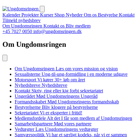
Kalender
Projekter
Kurser
Shop
Nyheder
Om os
Bestyrelse
Kontakt
Tilmeld nyhedsbrev
Om Ungdomsringen
Kontakt os
Bliv medlem
+45 7027 0050
info@ungdomsringen.dk
Om Ungdomsringen
Om Ungdomsringen
Læs om vores mission og vision
Sexualisterne
Ung-til-ung-formidling i en moderne udgave
Motorsport
Vi kører 30+ løb om året
Nyhedsbreve
Nyhedsbreve
Kontakt
Skriv, ring eller kig forbi sekretariatet
Ungerådet
Mød Ungdomsringens Ungeråd
Formandsskabet
Mød Ungdomsringens formandsskab
Bestyrelserne
Bliv klogere på bestyrelserne
Sekretariatet
Vi er eksperter i fritid!
Medlemsfordele
Alt det I får som medlem af Ungdomsringen
Samarbejdspartnere
Mød vores partnere
Vedtægter
Læs Ungdomsringens vedtægter
Samværspolitik
Vi har et særligt kodeks, når vi er sammen