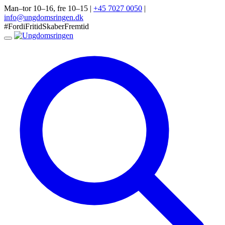
Man–tor 10–16, fre 10–15
|
+45 7027 0050
|
info@ungdomsringen.dk
#FordiFritidSkaberFremtid