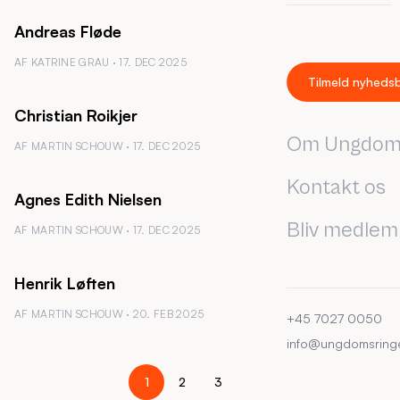
Andreas Fløde
AF KATRINE GRAU · 17. DEC 2025
Tilmeld nyheds
Christian Roikjer
Om Ungdom
AF MARTIN SCHOUW · 17. DEC 2025
Kontakt os
Agnes Edith Nielsen
Bliv medlem
AF MARTIN SCHOUW · 17. DEC 2025
Henrik Løften
AF MARTIN SCHOUW · 20. FEB 2025
+45 7027 0050
info@ungdomsring
1
2
3