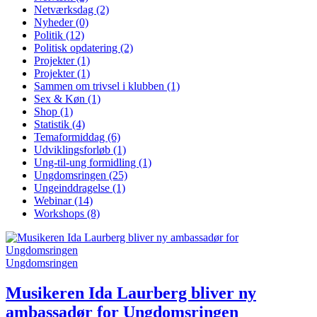
Netværksdag
(2)
Nyheder
(0)
Politik
(12)
Politisk opdatering
(2)
Projekter
(1)
Projekter
(1)
Sammen om trivsel i klubben
(1)
Sex & Køn
(1)
Shop
(1)
Statistik
(4)
Temaformiddag
(6)
Udviklingsforløb
(1)
Ung-til-ung formidling
(1)
Ungdomsringen
(25)
Ungeinddragelse
(1)
Webinar
(14)
Workshops
(8)
Ungdomsringen
Musikeren Ida Laurberg bliver ny
ambassadør for Ungdomsringen