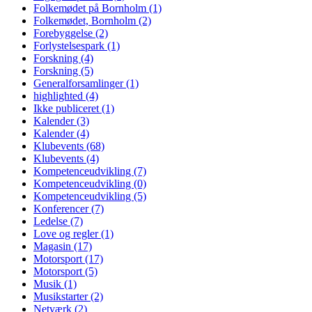
Folkemødet på Bornholm
(1)
Folkemødet, Bornholm
(2)
Forebyggelse
(2)
Forlystelsespark
(1)
Forskning
(4)
Forskning
(5)
Generalforsamlinger
(1)
highlighted
(4)
Ikke publiceret
(1)
Kalender
(3)
Kalender
(4)
Klubevents
(68)
Klubevents
(4)
Kompetenceudvikling
(7)
Kompetenceudvikling
(0)
Kompetenceudvikling
(5)
Konferencer
(7)
Ledelse
(7)
Love og regler
(1)
Magasin
(17)
Motorsport
(17)
Motorsport
(5)
Musik
(1)
Musikstarter
(2)
Netværk
(2)