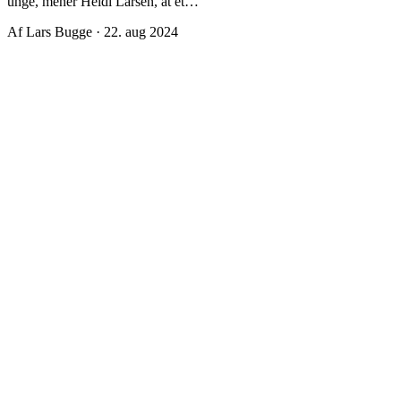
unge, mener Heidi Larsen, at et…
Af Lars Bugge · 22. aug 2024