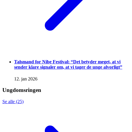
Talsmand for Nibe Festival: “Det betyder meget, at vi
sender klare signaler om, at vi tager de unge alvorligt”
12. jan 2026
Ungdomsringen
Se alle (25)