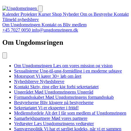
Kalender
Projekter
Kurser
Shop
Nyheder
Om os
Bestyrelse
Kontakt
Tilmeld nyhedsbrev
Om Ungdomsringen
Kontakt os
Bliv medlem
+45 7027 0050
info@ungdomsringen.dk
Om Ungdomsringen
Om Ungdomsringen
Læs om vores mission og vision
Sexualisterne
Ung-til-ung-formidling i en moderne udgave
Motorsport
Vi kører 30+ løb om året
Nyhedsbreve
Nyhedsbreve
Kontakt
Skriv, ring eller kig forbi sekretariatet
Ungerådet
Mød Ungdomsringens Ungeråd
Formandsskabet
Mød Ungdomsringens formandsskab
Bestyrelserne
Bliv klogere på bestyrelserne
Sekretariatet
Vi er eksperter i fritid!
Medlemsfordele
Alt det I får som medlem af Ungdomsringen
Samarbejdspartnere
Mød vores partnere
Vedtægter
Læs Ungdomsringens vedtægter
Samværspolitik
Vi har et særligt kodeks, når vi er sammen