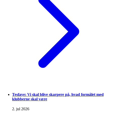
Tesfaye: Vi skal blive skarpere på, hvad formålet med
klubberne skal være
2. jul 2026