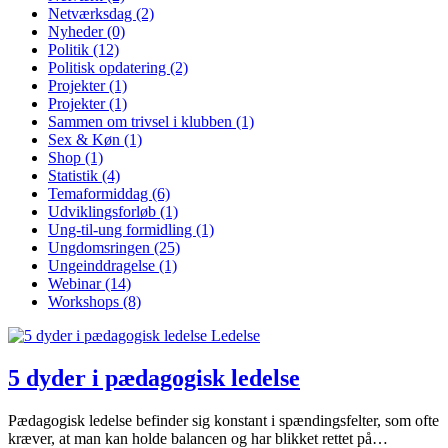
Netværksdag
(2)
Nyheder
(0)
Politik
(12)
Politisk opdatering
(2)
Projekter
(1)
Projekter
(1)
Sammen om trivsel i klubben
(1)
Sex & Køn
(1)
Shop
(1)
Statistik
(4)
Temaformiddag
(6)
Udviklingsforløb
(1)
Ung-til-ung formidling
(1)
Ungdomsringen
(25)
Ungeinddragelse
(1)
Webinar
(14)
Workshops
(8)
Ledelse
5 dyder i pædagogisk ledelse
Pædagogisk ledelse befinder sig konstant i spændingsfelter, som ofte
kræver, at man kan holde balancen og har blikket rettet på…