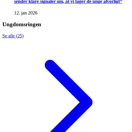
sender klare signaler om, at vi tager de unge alvorligt”
12. jan 2026
Ungdomsringen
Se alle (25)