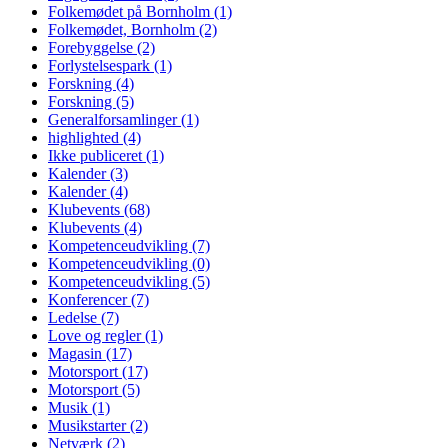
Folkemødet på Bornholm
(1)
Folkemødet, Bornholm
(2)
Forebyggelse
(2)
Forlystelsespark
(1)
Forskning
(4)
Forskning
(5)
Generalforsamlinger
(1)
highlighted
(4)
Ikke publiceret
(1)
Kalender
(3)
Kalender
(4)
Klubevents
(68)
Klubevents
(4)
Kompetenceudvikling
(7)
Kompetenceudvikling
(0)
Kompetenceudvikling
(5)
Konferencer
(7)
Ledelse
(7)
Love og regler
(1)
Magasin
(17)
Motorsport
(17)
Motorsport
(5)
Musik
(1)
Musikstarter
(2)
Netværk
(2)