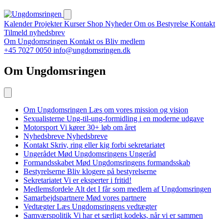
Kalender
Projekter
Kurser
Shop
Nyheder
Om os
Bestyrelse
Kontakt
Tilmeld nyhedsbrev
Om Ungdomsringen
Kontakt os
Bliv medlem
+45 7027 0050
info@ungdomsringen.dk
Om Ungdomsringen
Om Ungdomsringen
Læs om vores mission og vision
Sexualisterne
Ung-til-ung-formidling i en moderne udgave
Motorsport
Vi kører 30+ løb om året
Nyhedsbreve
Nyhedsbreve
Kontakt
Skriv, ring eller kig forbi sekretariatet
Ungerådet
Mød Ungdomsringens Ungeråd
Formandsskabet
Mød Ungdomsringens formandsskab
Bestyrelserne
Bliv klogere på bestyrelserne
Sekretariatet
Vi er eksperter i fritid!
Medlemsfordele
Alt det I får som medlem af Ungdomsringen
Samarbejdspartnere
Mød vores partnere
Vedtægter
Læs Ungdomsringens vedtægter
Samværspolitik
Vi har et særligt kodeks, når vi er sammen